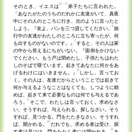
11・5
そのとき、イエスは
弟子たちに言われた。
「あなたがたのうちのだれかに友達がいて、真夜
中にその人のところに行き、次のように言ったと
6
しよう。『友よ、パンを三つ貸してください。
旅
行中の友達がわたしのところに立ち寄ったが、何
7
も出すものがないのです。』
すると、その人は家
の中から答えるにちがいない。『面倒をかけない
でください。もう戸は閉めたし、子供たちはわた
しのそばで寝ています。起きてあなたに何かをあ
8
げるわけにはいきません。』
しかし、言ってお
く。その人は、友達だからということでは起きて
何か与えるようなことはなくても、しつように頼
めば、起きて来て必要なものは何でも与えるであ
9
ろう。
そこで、わたしは言っておく。求めなさ
い。そうすれば、与えられる。探しなさい。そう
すれば、見つかる。門をたたきなさい。そうすれ
10
ば、開かれる。
だれでも、求める者は受け、探
11
す者は見つけ、門をたたく者には開かれる。
あ