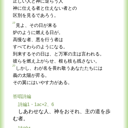
正しい人と神に逆らう人
神に仕える者と仕えない者との
区別を見るであろう。
19
見よ、その日が来る
炉のように燃える日が。
高慢な者、悪を行う者は
すべてわらのようになる。
到来するその日は、と万軍の主は言われる。
彼らを燃え上がらせ、根も枝も残さない。
20
しかし、わが名を畏れ敬うあなたたちには
義の太陽が昇る。
その翼にはいやす力がある。
答唱詩編
詩編1・1ac+2、6
しあわせな人、神をおそれ、主の道を歩
む者。