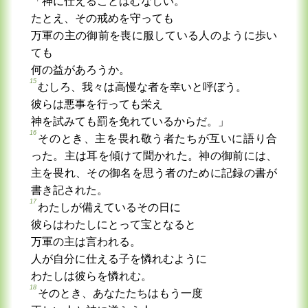
「神に仕えることはむなしい。
たとえ、その戒めを守っても
万軍の主の御前を喪に服している人のように歩い
ても
何の益があろうか。
15
むしろ、我々は高慢な者を幸いと呼ぼう。
彼らは悪事を行っても栄え
神を試みても罰を免れているからだ。」
16
そのとき、主を畏れ敬う者たちが互いに語り合
った。主は耳を傾けて聞かれた。神の御前には、
主を畏れ、その御名を思う者のために記録の書が
書き記された。
17
わたしが備えているその日に
彼らはわたしにとって宝となると
万軍の主は言われる。
人が自分に仕える子を憐れむように
わたしは彼らを憐れむ。
18
そのとき、あなたたちはもう一度