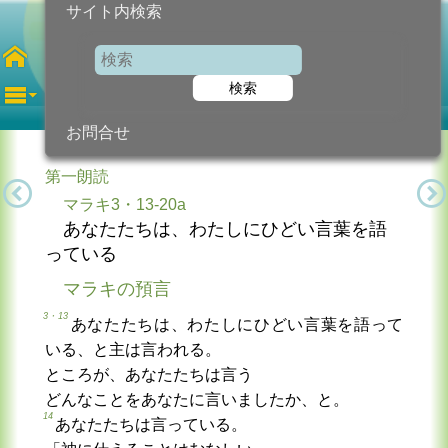
サイト内検索
第27木曜日
年間
検索
2023年10月12日 (木曜日)
信仰の糧...
今日のために!
カトリック教会より
お問合せ
第一朗読
マラキ3・13-20a
あなたたちは、わたしにひどい言葉を語
っている
マラキの預言
3・13
あなたたちは、わたしにひどい言葉を語って
いる、と主は言われる。
ところが、あなたたちは言う
どんなことをあなたに言いましたか、と。
14
あなたたちは言っている。