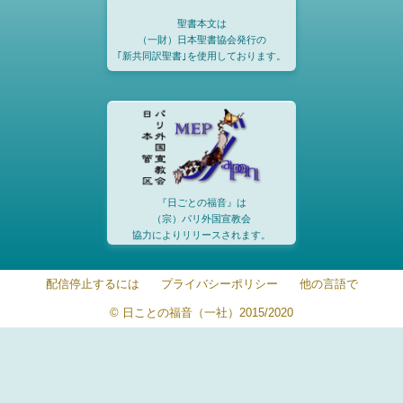
聖書本文は
（一財）日本聖書協会発行の
｢新共同訳聖書｣を使用しております。
『日ごとの福音』は
（宗）パリ外国宣教会
協力によりリリースされます。
配信停止するには
プライバシーポリシー
他の言語で
© 日ことの福音（一社）2015/2020