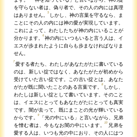
を守らない者は、偽り者で、その人の内には真理
5
はありません。
しかし、神の言葉を守るなら、ま
ことにその人の内には神の愛が実現しています。
これによって、わたしたちが神の内にいることが
6
分かります。
神の内にいつもいると言う人は、イ
エスが歩まれたように自らも歩まなければなりま
せん。
7
愛する者たち、わたしがあなたがたに書いている
のは、新しい掟ではなく、あなたがたが初めから
受けていた古い掟です。この古い掟とは、あなた
8
がたが既に聞いたことのある言葉です。
しかし、
わたしは新しい掟として書いています。そのこと
は、イエスにとってもあなたがたにとっても真実
です。闇が去って、既にまことの光が輝いている
9
からです。
「光の中にいる」と言いながら、兄弟
10
を憎む者は、今もなお闇の中にいます。
兄弟を
愛する人は、いつも光の中におり、その人にはつ