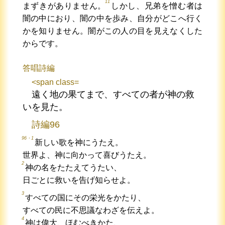
11
まずきがありません。
しかし、兄弟を憎む者は
闇の中におり、闇の中を歩み、自分がどこへ行く
かを知りません。闇がこの人の目を見えなくした
からです。
答唱詩編
<span class=
遠く地の果てまで、すべての者が神の救
いを見た。
詩編96
96・1
新しい歌を神にうたえ。
世界よ、神に向かって喜びうたえ。
2
神の名をたたえてうたい、
日ごとに救いを告げ知らせよ。
3
すべての国にその栄光をかたり、
すべての民に不思議なわざを伝えよ。
4
神は偉大、ほむべきかた、