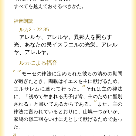
すべてを越えておそるべきかた。
福音朗読
ルカ2・22-35
アレルヤ、アレルヤ。異邦人を照らす
光、あなたの民イスラエルの光栄。アレル
ヤ、アレルヤ。
ルカによる福音
2・22
モーセの律法に定められた彼らの清めの期間
が過ぎたとき、両親はイエスを主に献げるため、
23
エルサレムに連れて行った。
それは主の律法
に、「初めて生まれる男子は皆、主のために聖別
24
される」と書いてあるからである。
また、主の
律法に言われているとおりに、山鳩一つがいか、
家鳩の雛二羽をいけにえとして献げるためであっ
た。
25