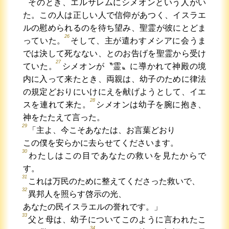
そのとき、エルサレムにシメオンという人がい
た。この人は正しい人で信仰があつく、イスラエ
ルの慰められるのを待ち望み、聖霊が彼にとどま
26
っていた。
そして、主が遣わすメシアに会うま
では決して死なない、とのお告げを聖霊から受け
27
ていた。
シメオンが〝霊〟に導かれて神殿の境
内に入って来たとき、両親は、幼子のために律法
の規定どおりにいけにえを献げようとして、イエ
28
スを連れて来た。
シメオンは幼子を腕に抱き、
神をたたえて言った。
29
「主よ、今こそあなたは、お言葉どおり
この僕を安らかに去らせてくださいます。
30
わたしはこの目であなたの救いを見たからで
す。
31
これは万民のために整えてくださった救いで、
32
異邦人を照らす啓示の光、
あなたの民イスラエルの誉れです。」
33
父と母は、幼子についてこのように言われたこ
34