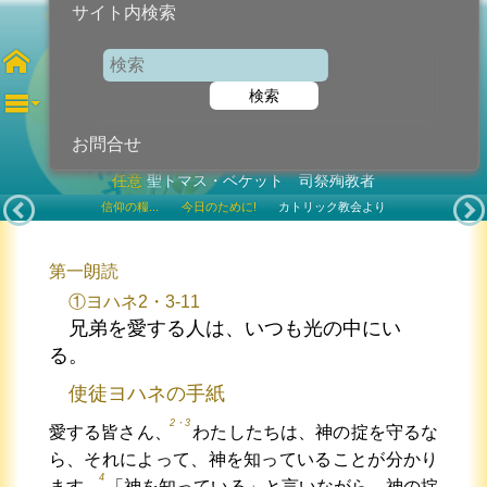
サイト内検索
12月29日
検索
2022年12月29日 (木曜日)
お問合せ
任意
聖トマス・ベケット 司祭殉教者
信仰の糧...
今日のために!
カトリック教会より
第一朗読
①ヨハネ2・3-11
兄弟を愛する人は、いつも光の中にい
る。
使徒ヨハネの手紙
2・3
愛する皆さん、
わたしたちは、神の掟を守るな
ら、それによって、神を知っていることが分かり
4
ます。
「神を知っている」と言いながら、神の掟