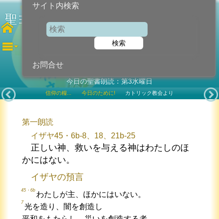
サイト内検索
聖ヨハネ（十字架の） 司教教会博士
検索
2022年12月14日 (水曜日)
記念日
お問合せ
今日の聖書朗読：第3水曜日
信仰の糧...
今日のために!
カトリック教会より
第一朗読
イザヤ45・6b-8、18、21b-25
正しい神、救いを与える神はわたしのほ
かにはない。
イザヤの預言
45・6b
わたしが主、ほかにはいない。
7
光を造り、闇を創造し
平和をもたらし、災いを創造する者。