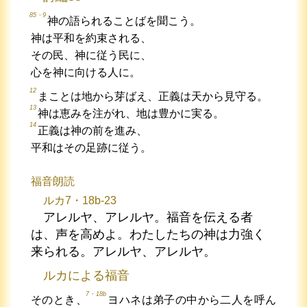
85・9
神の語られることばを聞こう。
神は平和を約束される、
その民、神に従う民に、
心を神に向ける人に。
12
まことは地から芽ばえ、正義は天から見守る。
13
神は恵みを注がれ、地は豊かに実る。
14
正義は神の前を進み、
平和はその足跡に従う。
福音朗読
ルカ7・18b-23
アレルヤ、アレルヤ。福音を伝える者
は、声を高めよ。わたしたちの神は力強く
来られる。アレルヤ、アレルヤ。
ルカによる福音
7・18b
そのとき、
ヨハネは弟子の中から二人を呼ん