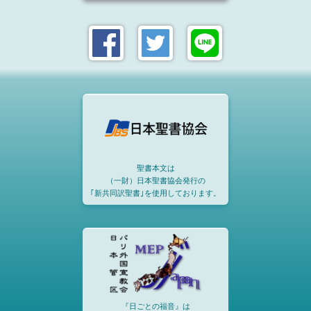
聖書本文は
（一財）日本聖書協会発行の
｢新共同訳聖書｣を使用しております。
『日ごとの福音』は