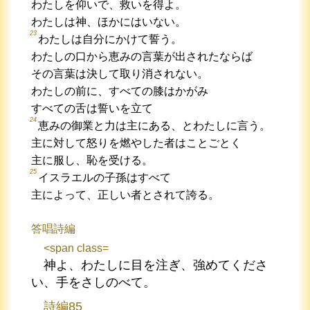
わたしを仰いで、救いを得よ。
わたしは神、ほかにはいない。
23
わたしは自分にかけて誓う。
わたしの口から恵みの言葉が出されたならば
その言葉は決して取り消されない。
わたしの前に、すべての膝はかがみ
すべての舌は誓いを立て
24
恵みの御業と力は主にある、とわたしに言う。
主に対して怒りを燃やした者はことごとく
主に服し、恥を受ける。
25
イスラエルの子孫はすべて
主によって、正しい者とされて誇る。
答唱詩編
<span class=
神よ、わたしに目を注ぎ、強めてくださ
い、手をさしのべて。
詩編85