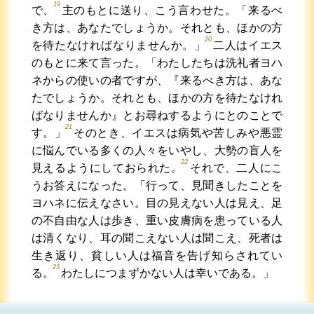
19
で、
主のもとに送り、こう言わせた。「来るべ
き方は、あなたでしょうか。それとも、ほかの方
20
を待たなければなりませんか。」
二人はイエス
のもとに来て言った。「わたしたちは洗礼者ヨハ
ネからの使いの者ですが、『来るべき方は、あな
たでしょうか。それとも、ほかの方を待たなけれ
ばなりませんか』とお尋ねするようにとのことで
21
す。」
そのとき、イエスは病気や苦しみや悪霊
に悩んでいる多くの人々をいやし、大勢の盲人を
22
見えるようにしておられた。
それで、二人にこ
うお答えになった。「行って、見聞きしたことを
ヨハネに伝えなさい。目の見えない人は見え、足
の不自由な人は歩き、重い皮膚病を患っている人
は清くなり、耳の聞こえない人は聞こえ、死者は
生き返り、貧しい人は福音を告げ知らされてい
23
る。
わたしにつまずかない人は幸いである。」