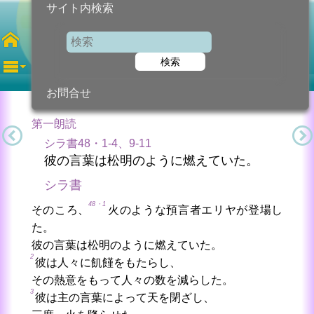
サイト内検索
第2土曜日
待降節
検索
2022年12月10日 (土曜日)
信仰の糧...
今日のために!
カトリック教会より
お問合せ
第一朗読
シラ書48・1-4、9-11
彼の言葉は松明のように燃えていた。
シラ書
48・1
そのころ、
火のような預言者エリヤが登場し
た。
彼の言葉は松明のように燃えていた。
2
彼は人々に飢饉をもたらし、
その熱意をもって人々の数を減らした。
3
彼は主の言葉によって天を閉ざし、