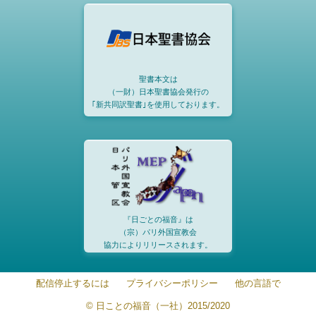
聖書本文は
（一財）日本聖書協会発行の
｢新共同訳聖書｣を使用しております。
『日ごとの福音』は
（宗）パリ外国宣教会
協力によりリリースされます。
配信停止するには
プライバシーポリシー
他の言語で
© 日ことの福音（一社）2015/2020