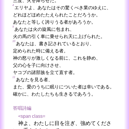
三度、火を降らせた。
4
エリヤよ、あなたはその驚くべき業のゆえに、
どれほどほめたたえられたことだろうか。
あなたと等しく誇りうる者があろうか。
9
あなたは火の旋風に包まれ、
火の馬の引く車に乗せられ天に上げられた。
10
あなたは、書き記されているとおり、
定められた時に備える者。
神の怒りが激しくなる前に、これを静め、
父の心を子に向けさせ、
ヤコブの諸部族を立て直す者。
11
あなたを見る者、
また、愛のうちに眠りについた者は幸いである。
確かに、わたしたちも生きるであろう。
答唱詩編
<span class=
神よ、わたしに目を注ぎ、強めてくださ