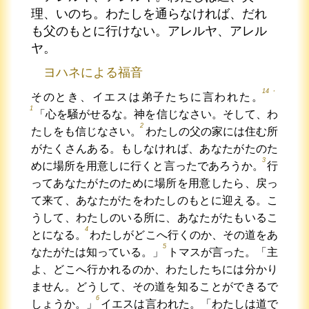
理、いのち。わたしを通らなければ、だれ
も父のもとに行けない。アレルヤ、アレル
ヤ。
ヨハネによる福音
14・
そのとき、イエスは弟子たちに言われた。
1
「心を騒がせるな。神を信じなさい。そして、わ
2
たしをも信じなさい。
わたしの父の家には住む所
がたくさんある。もしなければ、あなたがたのた
3
めに場所を用意しに行くと言ったであろうか。
行
ってあなたがたのために場所を用意したら、戻っ
て来て、あなたがたをわたしのもとに迎える。こ
うして、わたしのいる所に、あなたがたもいるこ
4
とになる。
わたしがどこへ行くのか、その道をあ
5
なたがたは知っている。」
トマスが言った。「主
よ、どこへ行かれるのか、わたしたちには分かり
ません。どうして、その道を知ることができるで
6
しょうか。」
イエスは言われた。「わたしは道で