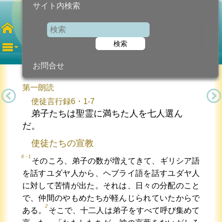
サイト内検索
第5主日
検索
2026年5月3日 (日曜日)
信仰の糧...
今日のために!
カトリック教会より
お問合せ
第一朗読
使徒言行録6・1-7
弟子たちは聖霊に満ちた人を七人選ん
だ。
使徒たちの宣教
6・1
そのころ、弟子の数が増えてきて、ギリシア語
を話すユダヤ人から、ヘブライ語を話すユダヤ人
に対して苦情が出た。それは、日々の分配のこと
で、仲間のやもめたちが軽んじられていたからで
2
ある。
そこで、十二人は弟子をすべて呼び集めて