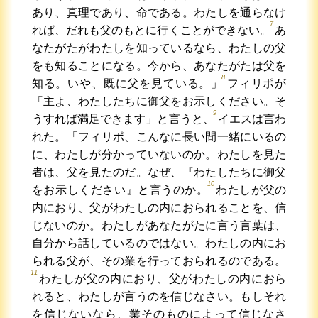
あり、真理であり、命である。わたしを通らなけ
7
れば、だれも父のもとに行くことができない。
あ
なたがたがわたしを知っているなら、わたしの父
をも知ることになる。今から、あなたがたは父を
8
知る。いや、既に父を見ている。」
フィリポが
「主よ、わたしたちに御父をお示しください。そ
9
うすれば満足できます」と言うと、
イエスは言わ
れた。「フィリポ、こんなに長い間一緒にいるの
に、わたしが分かっていないのか。わたしを見た
者は、父を見たのだ。なぜ、『わたしたちに御父
10
をお示しください』と言うのか。
わたしが父の
内におり、父がわたしの内におられることを、信
じないのか。わたしがあなたがたに言う言葉は、
自分から話しているのではない。わたしの内にお
られる父が、その業を行っておられるのである。
11
わたしが父の内におり、父がわたしの内におら
れると、わたしが言うのを信じなさい。もしそれ
を信じないなら、業そのものによって信じなさ