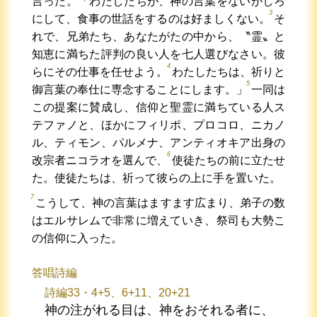
言った。「わたしたちが、神の言葉をないがしろ
3
にして、食事の世話をするのは好ましくない。
そ
れで、兄弟たち、あなたがたの中から、〝霊〟と
知恵に満ちた評判の良い人を七人選びなさい。彼
4
らにその仕事を任せよう。
わたしたちは、祈りと
5
御言葉の奉仕に専念することにします。」
一同は
この提案に賛成し、信仰と聖霊に満ちている人ス
テファノと、ほかにフィリポ、プロコロ、ニカノ
ル、ティモン、パルメナ、アンティオキア出身の
6
改宗者ニコラオを選んで、
使徒たちの前に立たせ
た。使徒たちは、祈って彼らの上に手を置いた。
7
こうして、神の言葉はますます広まり、弟子の数
はエルサレムで非常に増えていき、祭司も大勢こ
の信仰に入った。
答唱詩編
詩編33・4+5、6+11、20+21
神の注がれる目は、神をおそれる者に、