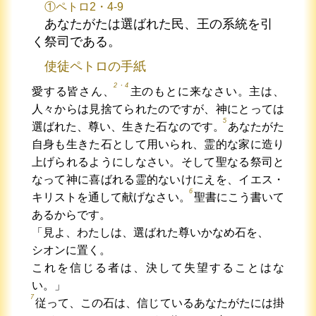
①ペトロ2・4-9
あなたがたは選ばれた民、王の系統を引
く祭司である。
使徒ペトロの手紙
2・4
愛する皆さん、
主のもとに来なさい。主は、
人々からは見捨てられたのですが、神にとっては
5
選ばれた、尊い、生きた石なのです。
あなたがた
自身も生きた石として用いられ、霊的な家に造り
上げられるようにしなさい。そして聖なる祭司と
なって神に喜ばれる霊的ないけにえを、イエス・
6
キリストを通して献げなさい。
聖書にこう書いて
あるからです。
「見よ、わたしは、選ばれた尊いかなめ石を、
シオンに置く。
これを信じる者は、決して失望することはな
い。」
7
従って、この石は、信じているあなたがたには掛