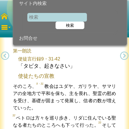
サイト内検索
第3土曜日
復活節
検索
2025年5月10日 (土曜日)
信仰の糧...
今日のために!
カトリック教会より
お問合せ
第一朗読
使徒言行録9・31-42
「タビタ、起きなさい」
使徒たちの宣教
9・31
そのころ、
教会はユダヤ、ガリラヤ、サマリ
アの全地方で平和を保ち、主を畏れ、聖霊の慰め
を受け、基礎が固まって発展し、信者の数が増え
ていった。
32
ペトロは方々を巡り歩き、リダに住んでいる聖
33
なる者たちのところへも下って行った。
そして