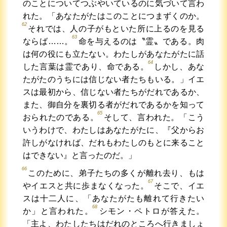
のことについてつぶやいているのに気づいて言わ
れた。「あなたがたはこのことにつまずくのか。
62
それでは、人の子がもといた所に上るのを見る
63
ならば……。
命を与えるのは〝霊〟である。肉
は何の役にも立たない。わたしがあなたがたに話
64
した言葉は霊であり、命である。
しかし、あな
たがたのうちには信じない者たちもいる。」イエ
スは最初から、信じない者たちがだれであるか、
また、御自分を裏切る者がだれであるかを知って
65
おられたのである。
そして、言われた。「こう
いうわけで、わたしはあなたがたに、『父からお
許しがなければ、だれもわたしのもとに来ること
はできない』と言ったのだ。」
66
このために、弟子たちの多くが離れ去り、もは
67
やイエスと共に歩まなくなった。
そこで、イエ
スは十二人に、「あなたがたも離れて行きたい
68
か」と言われた。
シモン・ペトロが答えた。
「主よ、わたしたちはだれのところへ行きましょ