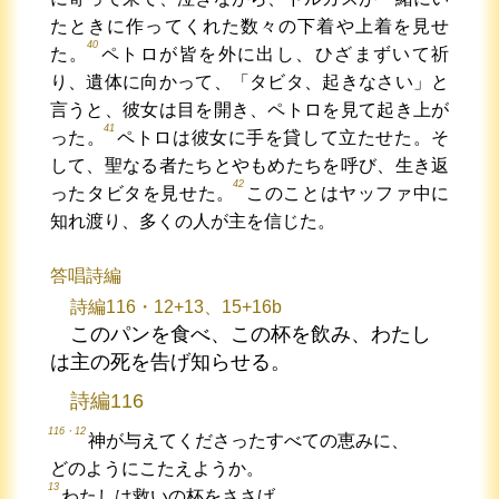
たときに作ってくれた数々の下着や上着を見せ
40
た。
ペトロが皆を外に出し、ひざまずいて祈
り、遺体に向かって、「タビタ、起きなさい」と
言うと、彼女は目を開き、ペトロを見て起き上が
41
った。
ペトロは彼女に手を貸して立たせた。そ
して、聖なる者たちとやもめたちを呼び、生き返
42
ったタビタを見せた。
このことはヤッファ中に
知れ渡り、多くの人が主を信じた。
答唱詩編
詩編116・12+13、15+16b
このパンを食べ、この杯を飲み、わたし
は主の死を告げ知らせる。
詩編116
116・12
神が与えてくださったすべての恵みに、
どのようにこたえようか。
13
わたしは救いの杯をささげ、