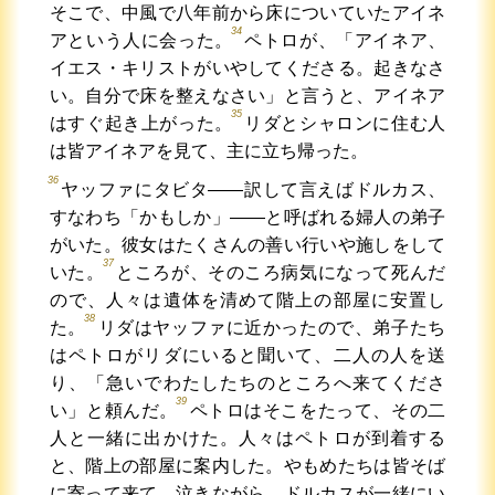
そこで、中風で八年前から床についていたアイネ
34
アという人に会った。
ペトロが、「アイネア、
イエス・キリストがいやしてくださる。起きなさ
い。自分で床を整えなさい」と言うと、アイネア
35
はすぐ起き上がった。
リダとシャロンに住む人
は皆アイネアを見て、主に立ち帰った。
36
ヤッファにタビタ――訳して言えばドルカス、
すなわち「かもしか」――と呼ばれる婦人の弟子
がいた。彼女はたくさんの善い行いや施しをして
37
いた。
ところが、そのころ病気になって死んだ
ので、人々は遺体を清めて階上の部屋に安置し
38
た。
リダはヤッファに近かったので、弟子たち
はペトロがリダにいると聞いて、二人の人を送
り、「急いでわたしたちのところへ来てくださ
39
い」と頼んだ。
ペトロはそこをたって、その二
人と一緒に出かけた。人々はペトロが到着する
と、階上の部屋に案内した。やもめたちは皆そば
に寄って来て、泣きながら、ドルカスが一緒にい