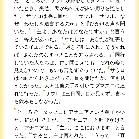
た。
ところが、サウロが旅をしてダマスコに近づ
いたとき、突然、天からの光が彼の周りを照らし
4
た。
サウロは地に倒れ、「サウル、サウル、な
ぜ、わたしを迫害するのか」と呼びかける声を聞
5
いた。
「主よ、あなたはどなたですか」と言う
と、答えがあった。「わたしは、あなたが迫害し
6
ているイエスである。
起きて町に入れ。そうすれ
7
ば、あなたのなすべきことが知らされる。」
同行
していた人たちは、声は聞こえても、だれの姿も
8
見えないので、ものも言えず立っていた。
サウロ
は地面から起き上がって、目を開けたが、何も見
えなかった。人々は彼の手を引いてダマスコに連
9
れて行った。
サウロは三日間、目が見えず、食べ
も飲みもしなかった。
10
ところで、ダマスコにアナニアという弟子がい
た。幻の中で主が、「アナニア」と呼びかける
と、アナニアは、「主よ、ここにおります」と言
11
った。
すると、主は言われた。「立って、『直