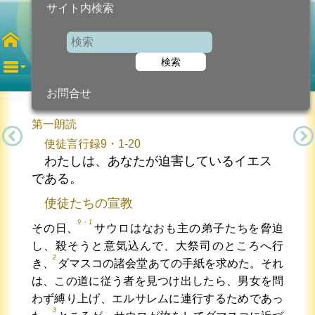
サイト内検索
第3金曜日
復活節
検索
2025年5月9日 (金曜日)
信仰の糧...
今日のために!
カトリック教会より
お問合せ
第一朗読
使徒言行録9・1-20
わたしは、あなたが迫害しているイエス
である。
使徒たちの宣教
9・1
その日、
サウロはなおも主の弟子たちを脅迫
し、殺そうと意気込んで、大祭司のところへ行
2
き、
ダマスコの諸会堂あての手紙を求めた。それ
は、この道に従う者を見つけ出したら、男女を問
わず縛り上げ、エルサレムに連行するためであっ
3