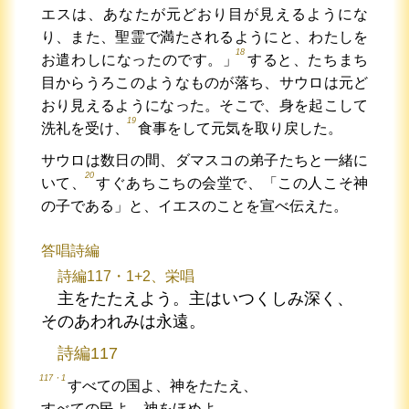
エスは、あなたが元どおり目が見えるようにな
り、また、聖霊で満たされるようにと、わたしを
18
お遣わしになったのです。」
すると、たちまち
目からうろこのようなものが落ち、サウロは元ど
おり見えるようになった。そこで、身を起こして
19
洗礼を受け、
食事をして元気を取り戻した。
サウロは数日の間、ダマスコの弟子たちと一緒に
20
いて、
すぐあちこちの会堂で、「この人こそ神
の子である」と、イエスのことを宣べ伝えた。
答唱詩編
詩編117・1+2、栄唱
主をたたえよう。主はいつくしみ深く、
そのあわれみは永遠。
詩編117
117・1
すべての国よ、神をたたえ、
すべての民よ、神をほめよ。