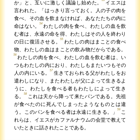
か」と、互いに激しく議論し始めた。
イエスは
言われた。「はっきり言っておく。人の子の肉を
食べ、その血を飲まなければ、あなたたちの内に
54
命はない。
わたしの肉を食べ、わたしの血を飲
む者は、永遠の命を得、わたしはその人を終わり
55
の日に復活させる。
わたしの肉はまことの食べ
物、わたしの血はまことの飲み物だからである。
56
わたしの肉を食べ、わたしの血を飲む者は、い
つもわたしの内におり、わたしもまたいつもその
57
人の内にいる。
生きておられる父がわたしをお
遣わしになり、またわたしが父によって生きるよ
うに、わたしを食べる者もわたしによって生き
58
る。
これは天から降って来たパンである。先祖
が食べたのに死んでしまったようなものとは違
59
う。このパンを食べる者は永遠に生きる。」
こ
れらは、イエスがカファルナウムの会堂で教えて
いたときに話されたことである。