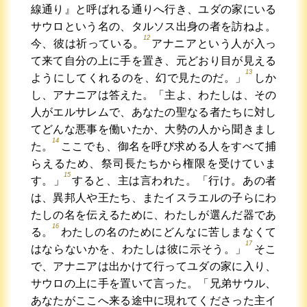
線通り』と呼ばれる通りへ行き、ユダの家にいる
サウロという名の、タルソス出身の者を訪ねよ。
12
今、彼は祈っている。
アナニアという人が入っ
て来て自分の上に手を置き、元どおり目が見える
13
ようにしてくれるのを、幻で見たのだ。」
しか
し、アナニアは答えた。「主よ、わたしは、その
人がエルサレムで、あなたの聖なる者たちに対し
てどんな悪事を働いたか、大勢の人から聞きまし
14
た。
ここでも、御名を呼び求める人をすべて捕
らえるため、祭司長たちから権限を受けていま
15
す。」
すると、主は言われた。「行け。あの者
は、異邦人や王たち、またイスラエルの子らにわ
たしの名を伝えるために、わたしが選んだ器であ
16
る。
わたしの名のためにどんなに苦しまなくて
17
はならないかを、わたしは彼に示そう。」
そこ
で、アナニアは出かけて行ってユダの家に入り、
サウロの上に手を置いて言った。「兄弟サウル、
あなたがここへ来る途中に現れてくださった主イ